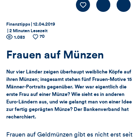
Kommentiere
LIKE
Thema:
Datum:
Finanztipps |
12.04.2019
|
2 Minuten Lesezeit
70
Zähler
Anzahl
1.083
Anzahl
der
der
für
Views
Likes
Frauen auf Münzen
Views,
Nur vier Länder zeigen überhaupt weibliche Köpfe auf
Likes
ihren Münzen; insgesamt stehen fünf Frauen-Motive 15
Männer-Portraits gegenüber. Wer war eigentlich die
und
erste Frau auf einer Münze? Wie sieht es in anderen
Euro-Ländern aus, und wie gelangt man von einer Idee
Kommentare
zur fertig geprägten Münze? Der Bankenverband hat
dieses
recherchiert.
Artikels
Frauen auf Geldmünzen gibt es nicht erst seit