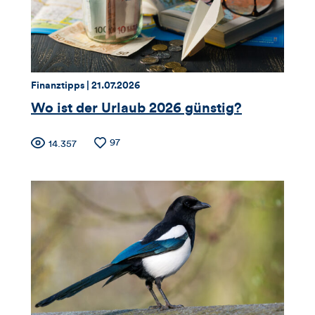
und
Kommentare
dieses
Thema:
Datum:
Finanztipps |
21.07.2026
Artikels
Wo ist der Urlaub 2026 günstig?
Zähler
Anzahl
97
Anzahl
14.357
der
der
für
Likes
Views
Views,
Likes
und
Kommentare