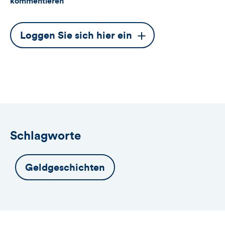
kommentieren
Dieser
Loggen Sie sich hier ein
Button
öffnet
das
Anmeldeformular
Schlagworte
Geldgeschichten