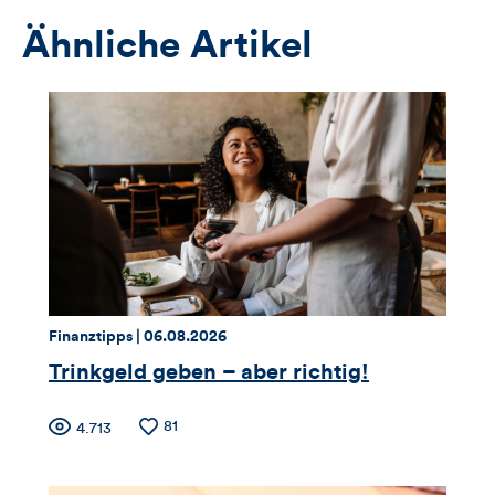
Ähnliche Artikel
Thema:
Datum:
Finanztipps |
06.08.2026
Trinkgeld geben – aber richtig!
Zähler
Anzahl
81
Anzahl
4.713
der
der
für
Likes
Views