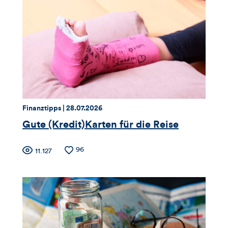
Views,
Likes
und
Kommentare
dieses
Thema:
Datum:
Finanztipps |
28.07.2026
Artikels
Gute (Kredit)Karten für die Reise
Zähler
Anzahl
96
Anzahl
11.127
der
der
für
Likes
Views
Views,
Likes