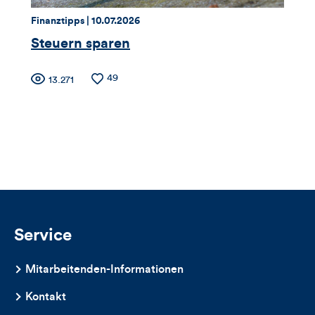
dieses
Thema:
Datum:
Finanztipps |
10.07.2026
Artikels
Steuern sparen
Zähler
Anzahl
49
Anzahl
13.271
der
der
für
Likes
Views
Views,
Likes
und
Kommentare
Service
dieses
Mitarbeitenden-Informationen
Artikels
Kontakt