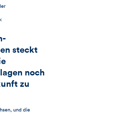
K
h-
gen steckt
ie
nlagen noch
unft zu
hsen, und die