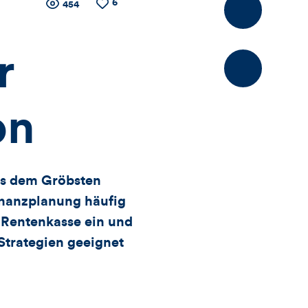
Kommentier
6
Zähler
Anzahl
Anzahl
454
der
der
Views
Likes
für
r
Views,
on
Likes
und
aus dem Gröbsten
inanzplanung häufig
Kommentare
e Rentenkasse ein und
dieses
Strategien geeignet
Artikels