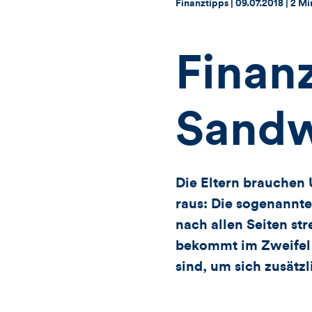
Thema:
Datum:
Finanztipps |
09.07.2018
|
2 Mi
Finan
Sandw
Die Eltern brauchen 
raus: Die sogenannt
nach allen Seiten str
bekommt im Zweifel 
sind, um sich zusätz