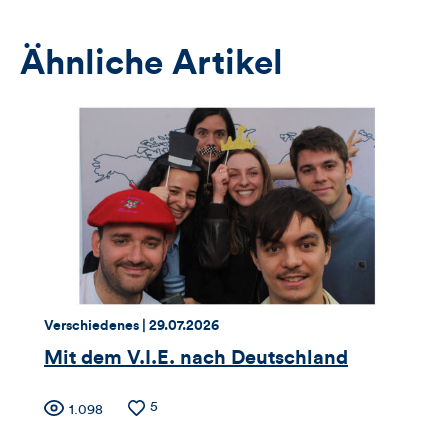
Anmeldeformular
Ähnliche Artikel
Thema:
Datum:
Verschiedenes |
29.07.2026
Mit dem V.I.E. nach Deutschland
Zähler
Anzahl
5
Anzahl
1.098
der
der