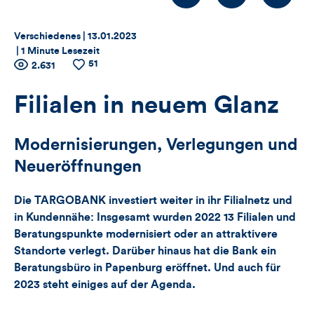
Thema:
Datum:
Verschiedenes |
13.01.2023
|
1 Minute Lesezeit
51
Zähler
Anzahl
2.631
Anzahl
der
der
für
Views
Likes
Filialen in neuem Glanz
Views,
Modernisierungen, Verlegungen und
Likes
Neueröffnungen
und
Die TARGOBANK investiert weiter in ihr Filialnetz und
Kommentare
in Kundennähe: Insgesamt wurden 2022 13 Filialen und
Beratungspunkte modernisiert oder an attraktivere
dieses
Standorte verlegt. Darüber hinaus hat die Bank ein
Beratungsbüro in Papenburg eröffnet. Und auch für
Artikels
2023 steht einiges auf der Agenda.