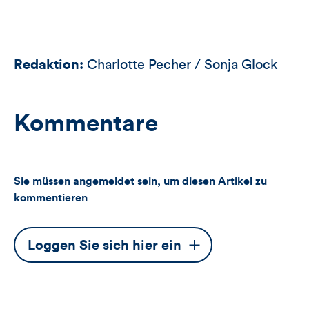
Redaktion:
Charlotte Pecher / Sonja Glock
Kommentare
Sie müssen angemeldet sein, um diesen Artikel zu
kommentieren
Dieser
Loggen Sie sich hier ein
Button
öffnet
das