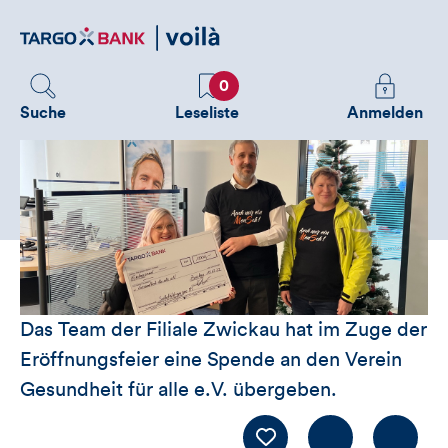
Direktlink
zum
Inhalt
Favoriten
Melden
0
Sie
Suche
Leseliste
Anmelden
sich
an
um
zusätzliche
Informatione
zu
sehen
Das Team der Filiale Zwickau hat im Zuge der
Eröffnungsfeier eine Spende an den Verein
Gesundheit für alle e.V. übergeben.
Kommentiere
LIKE