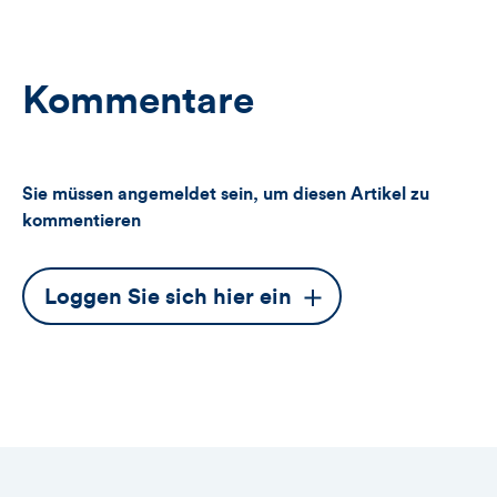
Kommentare
Sie müssen angemeldet sein, um diesen Artikel zu
kommentieren
Dieser
Loggen Sie sich hier ein
Button
öffnet
das
Anmeldeformular