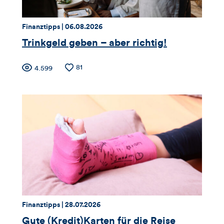
Thema:
Datum:
Finanztipps |
06.08.2026
Trinkgeld geben – aber richtig!
Zähler
Anzahl
81
Anzahl
4.599
der
der
für
Likes
Views
Views,
Likes
und
Kommentare
dieses
Thema:
Datum:
Finanztipps |
28.07.2026
Artikels
Gute (Kredit)Karten für die Reise