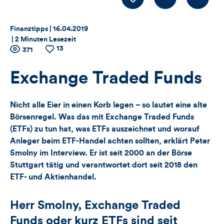
Thema:
Datum:
Finanztipps |
16.04.2019
|
2 Minuten Lesezeit
13
Zähler
Anzahl
371
Anzahl
der
der
für
Views
Likes
Exchange Traded Funds
Views,
Nicht alle Eier in einen Korb legen – so lautet eine alte
Likes
Börsenregel. Was das mit Exchange Traded Funds
(ETFs) zu tun hat, was ETFs auszeichnet und worauf
und
Anleger beim ETF-Handel achten sollten, erklärt Peter
Smolny im Interview. Er ist seit 2000 an der Börse
Kommentare
Stuttgart tätig und verantwortet dort seit 2018 den
dieses
ETF- und Aktienhandel.
Artikels
Herr Smolny, Exchange Traded
Funds oder kurz ETFs sind seit