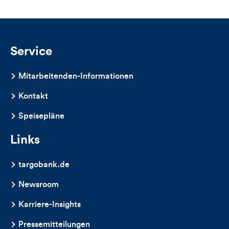
Likes
und
Kommentare
Service
dieses
Mitarbeitenden-Informationen
Artikels
Kontakt
Speisepläne
Links
targobank.de
Newsroom
Karriere-Insights
Pressemitteilungen