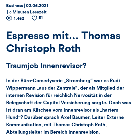
Thema:
Datum:
Business |
02.06.2021
|
3 Minuten Lesezeit
51
Zähler
Anzahl
1.462
Anzahl
der
der
für
Views
Likes
Espresso mit… Thomas
Views,
Christoph Roth
Likes
Traumjob Innenrevisor?
und
In der Büro-Comedyserie „Stromberg“ war es Rudi
Kommentare
Wippermann „aus der Zentrale“, der als Mitglied der
internen Revision für reichlich Nervosität in der
dieses
Belegschaft der Capitol Versicherung sorgte. Doch was
Artikels
ist dran am Klischee vom Innenrevisor als „hartem
Hund“? Darüber sprach Axel Bäumer, Leiter Externe
Kommunikation, mit Thomas Christoph Roth,
Abteilungsleiter im Bereich Innenrevision.