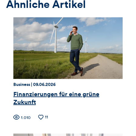
Ähnliche Artikel
Thema:
Datum:
Business |
09.06.2026
Finanzierungen für eine grüne
Zukunft
Zähler
Anzahl
11
Anzahl
1.010
der
der
für
Likes
Views