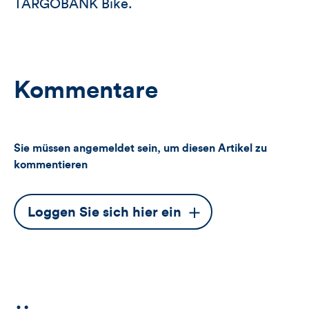
TARGOBANK Bike.
Kommentare
Sie müssen angemeldet sein, um diesen Artikel zu
kommentieren
Dieser
Loggen Sie sich hier ein
Button
öffnet
das
Anmeldeformular