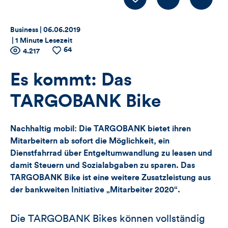
LIKE
Thema:
Datum:
Business |
06.06.2019
|
1 Minute Lesezeit
64
Zähler
Anzahl
4.217
Anzahl
der
der
für
Views
Likes
Es kommt: Das
Views,
TARGOBANK Bike
Likes
Nachhaltig mobil: Die TARGOBANK bietet ihren
und
Mitarbeitern ab sofort die Möglichkeit, ein
Dienstfahrrad über Entgeltumwandlung zu leasen und
Kommentare
damit Steuern und Sozialabgaben zu sparen. Das
TARGOBANK Bike ist eine weitere Zusatzleistung aus
dieses
der bankweiten Initiative „Mitarbeiter 2020“.
Artikels
Die TARGOBANK Bikes können vollständig