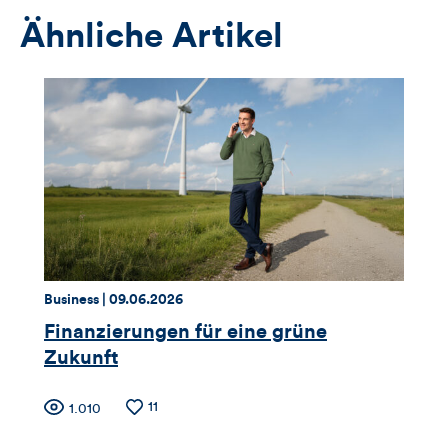
Anmeldeformular
Ähnliche Artikel
Thema:
Datum:
Business |
09.06.2026
Finanzierungen für eine grüne
Zukunft
Zähler
Anzahl
11
Anzahl
1.010
der
der