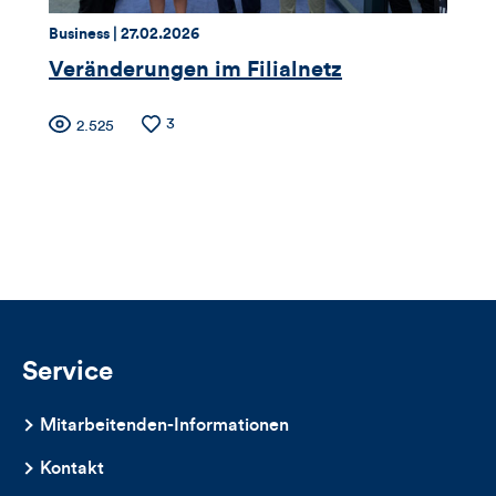
dieses
Thema:
Datum:
Business |
27.02.2026
Artikels
Veränderungen im Filialnetz
Zähler
Anzahl
3
Anzahl
2.525
der
der
für
Likes
Views
Views,
Likes
und
Kommentare
Service
dieses
Mitarbeitenden-Informationen
Artikels
Kontakt