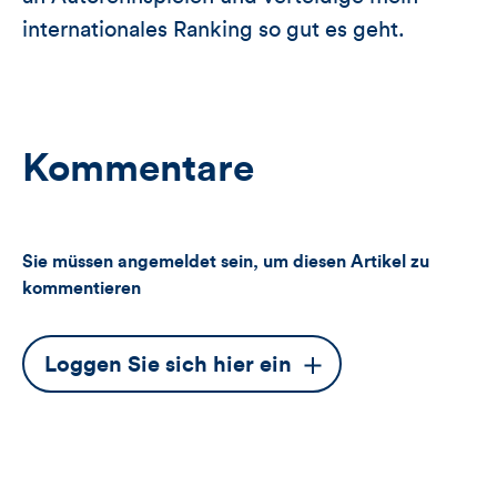
internationales Ranking so gut es geht.
Kommentare
Sie müssen angemeldet sein, um diesen Artikel zu
kommentieren
Dieser
Loggen Sie sich hier ein
Button
öffnet
das