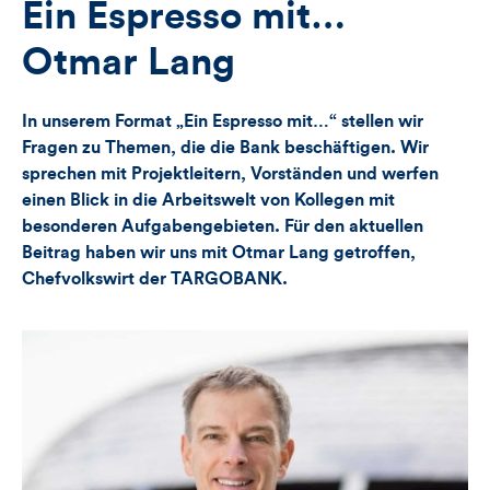
für
Views
Likes
Ein Espresso mit…
Views,
Otmar Lang
Likes
In unserem Format „Ein Espresso mit…“ stellen wir
und
Fragen zu Themen, die die Bank beschäftigen. Wir
sprechen mit Projektleitern, Vorständen und werfen
Kommentare
einen Blick in die Arbeitswelt von Kollegen mit
besonderen Aufgabengebieten. Für den aktuellen
dieses
Beitrag haben wir uns mit Otmar Lang getroffen,
Artikels
Chefvolkswirt der TARGOBANK.