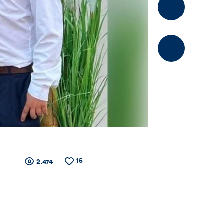
Kommentier
15
Zähler
Anzahl
Anzahl
2.474
der
der
Views
Likes
für