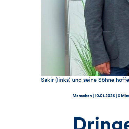
Sakir (links) und seine Söhne hof
Thema:
Datum:
Menschen |
10.01.2025
|
3 Min
Dring