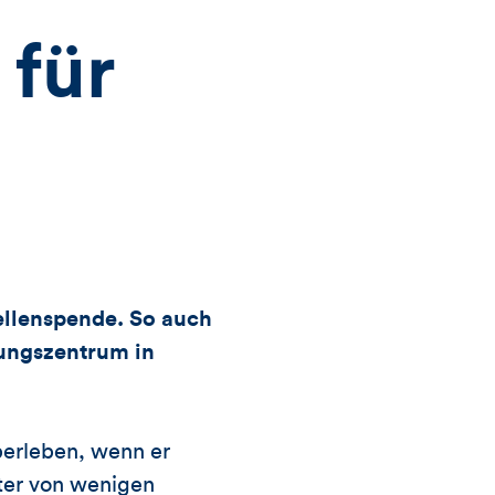
Views,
für
Likes
und
Kommentare
dieses
Artikels
llenspende. So auch
tungszentrum in
berleben, wenn er
ster von wenigen