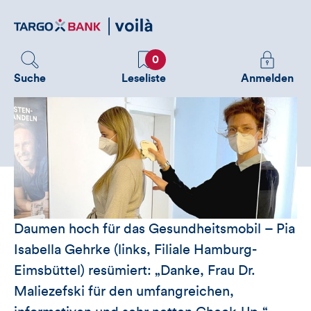
Direktlink
zum
Inhalt
Favoriten
Melden
0
Sie
Suche
Leseliste
Anmelden
sich
an
um
zusätzliche
Informatione
zu
sehen
Daumen hoch für das Gesundheitsmobil – Pia
Isabella Gehrke (links, Filiale Hamburg-
Eimsbüttel) resümiert: „Danke, Frau Dr.
Maliezefski für den umfangreichen,