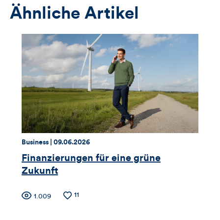
Ähnliche Artikel
Thema:
Datum:
Business |
09.06.2026
Finanzierungen für eine grüne
Zukunft
Zähler
Anzahl
11
Anzahl
1.009
der
der
Likes
Views