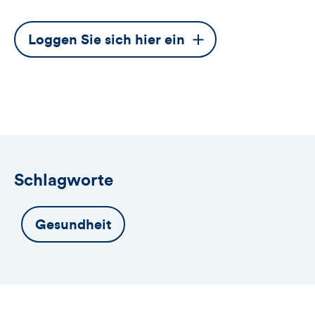
Dieser
Loggen Sie sich hier ein
Button
öffnet
das
Anmeldeformular
Schlagworte
Gesundheit