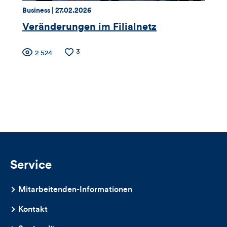
dieses
Thema:
Datum:
Business |
27.02.2026
Artikels
Veränderungen im Filialnetz
Zähler
Anzahl
3
Anzahl
2.524
der
der
für
Likes
Views
Views,
Likes
und
Kommentare
Service
dieses
Mitarbeitenden-Informationen
Artikels
Kontakt