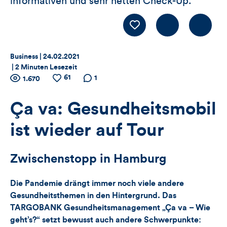
informativen und sehr netten Check-Up.“
Kommentiere
LIKE
Thema:
Datum:
Business |
24.02.2021
|
2 Minuten Lesezeit
Zähler
61
Anzahl
Anzahl
Anzahl der
1
1.670
der
der
Kommentare
für
Views
Likes
Ça va: Gesundheitsmobil
Views,
ist wieder auf Tour
Likes
Zwischenstopp in Hamburg
und
Die Pandemie drängt immer noch viele andere
Kommentare
Gesundheitsthemen in den Hintergrund. Das
dieses
TARGOBANK Gesundheitsmanagement „Ça va – Wie
geht’s?“ setzt bewusst auch andere Schwerpunkte: