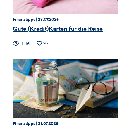
Kommentare
dieses
Thema:
Datum:
Finanztipps |
28.07.2026
Artikels
Gute (Kredit)Karten für die Reise
Zähler
Anzahl
96
Anzahl
11.116
der
der
für
Likes
Views
Views,
Likes
und
Kommentare
dieses
Thema:
Datum:
Finanztipps |
21.07.2026