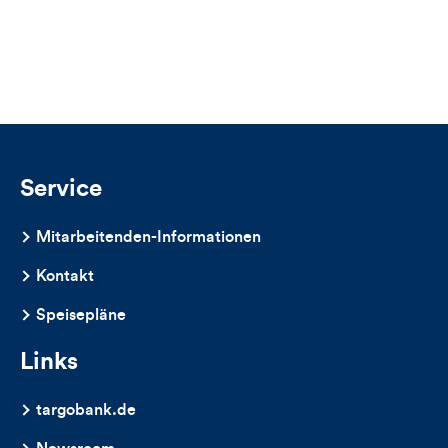
für
Likes
Views
Views,
Likes
und
Kommentare
Service
dieses
Mitarbeitenden-Informationen
Artikels
Kontakt
Speisepläne
Links
targobank.de