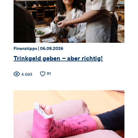
Thema:
Datum:
Finanztipps |
06.08.2026
Trinkgeld geben – aber richtig!
Zähler
Anzahl
81
Anzahl
4.693
der
der
für
Likes
Views
Views,
Likes
und