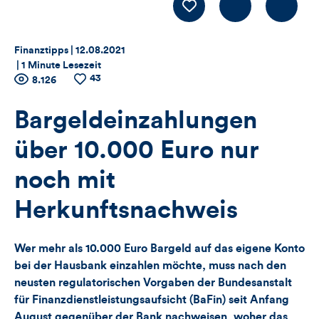
Kommentiere
LIKE
Thema:
Datum:
Finanztipps |
12.08.2021
|
1 Minute Lesezeit
43
Zähler
Anzahl
8.126
Anzahl
der
der
für
Views
Likes
Bargeldeinzahlungen
Views,
über 10.000 Euro nur
Likes
noch mit
und
Herkunftsnachweis
Kommentare
Wer mehr als 10.000 Euro Bargeld auf das eigene Konto
dieses
bei der Hausbank einzahlen möchte, muss nach den
neusten regulatorischen Vorgaben der Bundesanstalt
Artikels
für Finanzdienstleistungsaufsicht (BaFin) seit Anfang
August gegenüber der Bank nachweisen, woher das