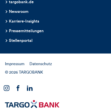
targobank.de
Newsroom
Karriere-Insights
Pressemitteilungen
Stellenportal
Impressum
Datenschutz
© 2026 TARGOBANK
Link
Link
Link
zu
zu
zu
unserem
unserem
unserem