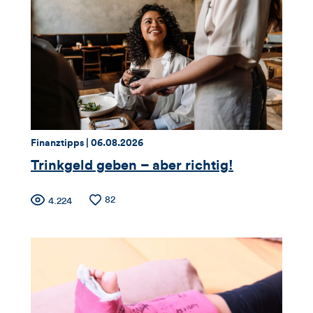
Thema:
Datum:
Finanztipps |
06.08.2026
Trinkgeld geben – aber richtig!
Zähler
Anzahl
82
Anzahl
4.224
der
der
für
Likes
Views
Views,
Likes