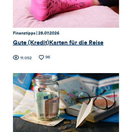
und
Kommentare
dieses
Thema:
Datum:
Finanztipps |
28.07.2026
Artikels
Gute (Kredit)Karten für die Reise
Zähler
Anzahl
96
Anzahl
11.052
der
der
für
Likes
Views
Views,
Likes
und
Kommentare