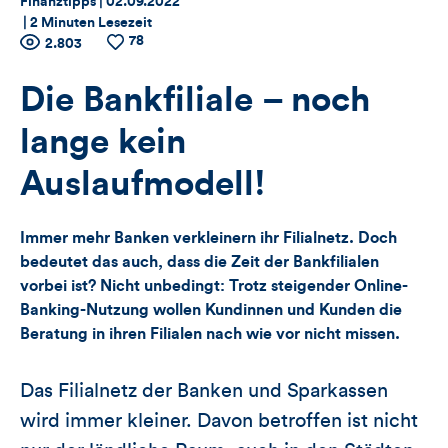
Thema:
Datum:
Finanztipps |
02.09.2022
|
2 Minuten Lesezeit
78
Zähler
Anzahl
2.803
Anzahl
der
der
für
Views
Likes
Die Bankfiliale – noch
Views,
lange kein
Likes
Auslaufmodell!
und
Immer mehr Banken verkleinern ihr Filialnetz. Doch
Kommentare
bedeutet das auch, dass die Zeit der Bankfilialen
vorbei ist? Nicht unbedingt: Trotz steigender Online-
dieses
Banking-Nutzung wollen Kundinnen und Kunden die
Beratung in ihren Filialen nach wie vor nicht missen.
Artikels
Das Filialnetz der Banken und Sparkassen
wird immer kleiner. Davon betroffen ist nicht