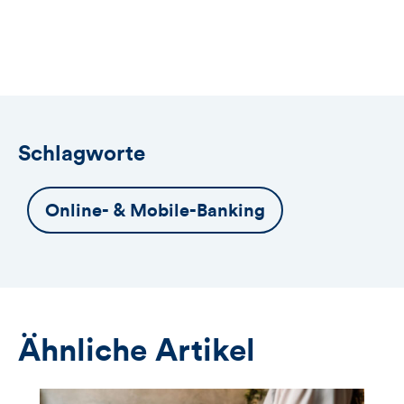
Button
öffnet
das
Anmeldeformular
Schlagworte
Online- & Mobile-Banking
Ähnliche Artikel