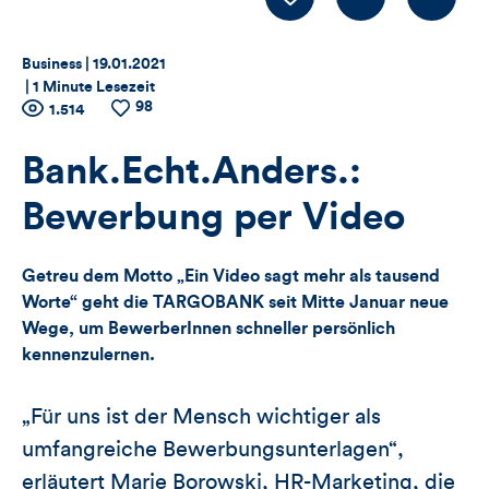
LIKE
Thema:
Datum:
Business |
19.01.2021
|
1 Minute Lesezeit
98
Zähler
Anzahl
1.514
Anzahl
der
der
für
Views
Likes
Bank.Echt.Anders.:
Views,
Bewerbung per Video
Likes
Getreu dem Motto „Ein Video sagt mehr als tausend
und
Worte“ geht die TARGOBANK seit Mitte Januar neue
Wege, um BewerberInnen schneller persönlich
Kommentare
kennenzulernen.
dieses
„Für uns ist der Mensch wichtiger als
Artikels
umfangreiche Bewerbungsunterlagen“,
erläutert Marie Borowski, HR-Marketing, die