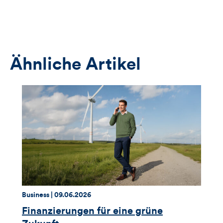
Button
öffnet
das
Anmeldeformular
Ähnliche Artikel
Thema:
Datum:
Business |
09.06.2026
Finanzierungen für eine grüne