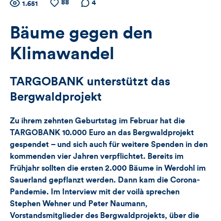
Zähler
88
Anzahl
Anzahl
Anzahl der
4
1.651
der
der
Kommentare
für
Views
Likes
Bäume gegen den
Views,
Klimawandel
Likes
TARGOBANK unterstützt das
und
Bergwaldprojekt
Kommentare
Zu ihrem zehnten Geburtstag im Februar hat die
dieses
TARGOBANK 10.000 Euro an das Bergwaldprojekt
gespendet – und sich auch für weitere Spenden in den
Artikels
kommenden vier Jahren verpflichtet. Bereits im
Frühjahr sollten die ersten 2.000 Bäume in Werdohl im
Sauerland gepflanzt werden. Dann kam die Corona-
Pandemie. Im Interview mit der voilà sprechen
Stephen Wehner und Peter Naumann,
Vorstandsmitglieder des Bergwaldprojekts, über die