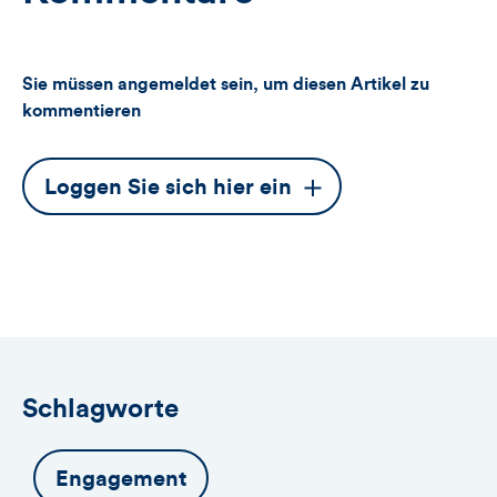
Sie müssen angemeldet sein, um diesen Artikel zu
kommentieren
Dieser
Loggen Sie sich hier ein
Button
öffnet
das
Anmeldeformular
Schlagworte
Engagement