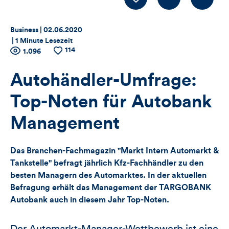
LIKE
Thema:
Datum:
Business |
02.06.2020
|
1 Minute Lesezeit
114
Zähler
Anzahl
1.096
Anzahl
der
der
für
Views
Likes
Autohändler-Umfrage:
Views,
Top-Noten für Autobank
Likes
Management
und
Das Branchen-Fachmagazin "Markt Intern Automarkt &
Kommentare
Tankstelle" befragt jährlich Kfz-Fachhändler zu den
besten Managern des Automarktes. In der aktuellen
dieses
Befragung erhält das Management der TARGOBANK
Autobank auch in diesem Jahr Top-Noten.
Artikels
Der Automarkt-Manager-Wettbewerb ist eine