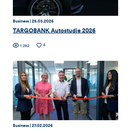
Kommentare
dieses
Thema:
Datum:
Business |
25.03.2026
TARGOBANK Autostudie 2026
Artikels
Zähler
Anzahl
4
Anzahl
1.282
der
der
für
Likes
Views
Views,
Likes
und
Kommentare
dieses
Thema:
Datum:
Business |
27.02.2026