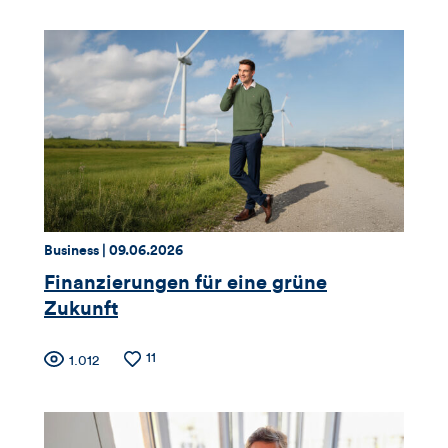
Thema:
Datum:
Business |
09.06.2026
Finanzierungen für eine grüne
Zukunft
Zähler
Anzahl
11
Anzahl
1.012
der
der
für
Likes
Views