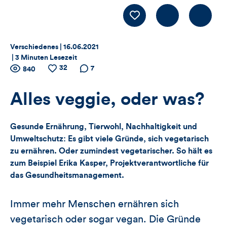
Kommentiere
LIKE
Thema:
Datum:
Verschiedenes |
16.06.2021
|
3 Minuten Lesezeit
Zähler
32
Anzahl
Anzahl
Anzahl der
7
840
der
der
Kommentare
für
Views
Likes
Alles veggie, oder was?
Views,
Gesunde Ernährung, Tierwohl, Nachhaltigkeit und
Likes
Umweltschutz: Es gibt viele Gründe, sich vegetarisch
zu ernähren. Oder zumindest vegetarischer. So hält es
und
zum Beispiel Erika Kasper, Projektverantwortliche für
Kommentare
das Gesundheitsmanagement.
dieses
Immer mehr Menschen ernähren sich
Artikels
vegetarisch oder sogar vegan. Die Gründe