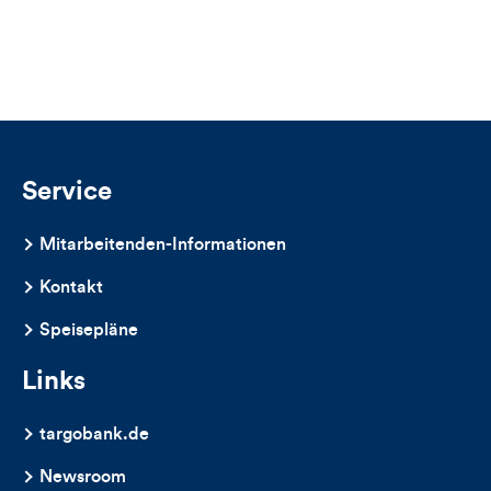
für
Views,
Likes
und
Kommentare
Service
dieses
Mitarbeitenden-Informationen
Artikels
Kontakt
Speisepläne
Links
targobank.de
Newsroom