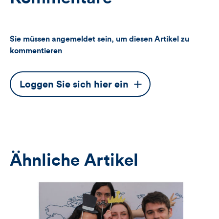
Sie müssen angemeldet sein, um diesen Artikel zu
kommentieren
Dieser
Loggen Sie sich hier ein
Button
öffnet
das
Anmeldeformular
Ähnliche Artikel