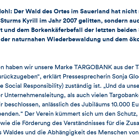
hl: Der Wald des Ortes im Sauerland hat nicht 
Sturms Kyrill im Jahr 2007 gelitten, sondern au
 und dem Borkenkäferbefall der letzten beiden 
der naturnahen Wiederbewaldung und dem öko
ren haben wir unsere Marke TARGOBANK aus der T
urückzugeben“, erklärt Pressesprecherin Sonja Glo
Social Responsibility) zuständig ist. „Und da uns
r Unternehmensleitung, als auch vielen Targobank
ir beschlossen, anlässlich des Jubiläums 10.000 Eu
penden.“ Der Verein kümmert sich um den Schutz, 
owie die Förderung des Verständnisses für die Zu
es Waldes und die Abhängigkeit des Menschen von