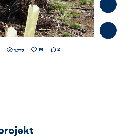
Kommentier
55
Zähler
Anzahl
Anzahl
Anzahl der
2
1.773
der
der
Kommentare
Views
Likes
für
Views,
Likes
und
rojekt