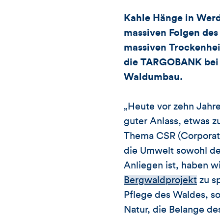
Kahle Hänge in Werdo
massiven Folgen des 
massiven Trockenheit
die TARGOBANK bei 
Waldumbau.
„Heute vor zehn Jah
guter Anlass, etwas z
Thema CSR (Corporate 
die Umwelt sowohl de
Anliegen ist, haben w
Bergwaldprojekt
zu s
Pflege des Waldes, s
Natur, die Belange d