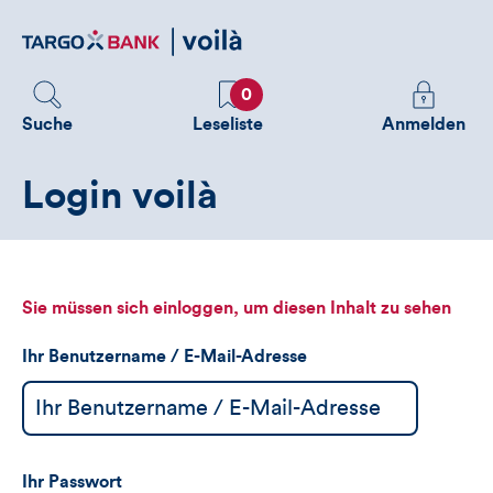
Direktlink
zum
Inhalt
Favoriten
Melden
0
Sie
Suche
Leseliste
Anmelden
sich
an
Login voilà
um
zusätzliche
Informatione
zu
sehen
Sie müssen sich einloggen, um diesen Inhalt zu sehen
Ihr Benutzername / E-Mail-Adresse
Ihr Passwort