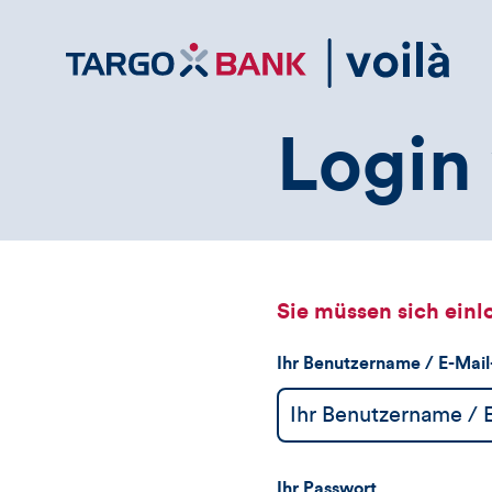
Direktlink
zum
Inhalt
Login 
Sie müssen sich einl
Ihr Benutzername / E-Mai
Ihr Passwort