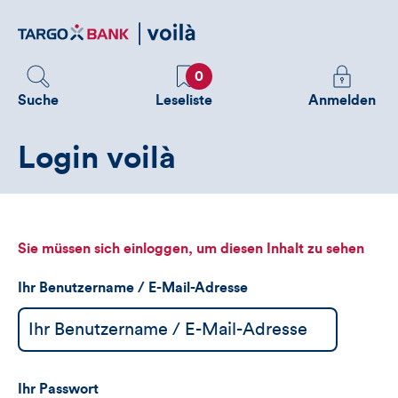
Direktlink
zum
Inhalt
Favoriten
Melden
0
Sie
Suche
Leseliste
Anmelden
sich
an
Login voilà
um
zusätzliche
Informatione
zu
sehen
Sie müssen sich einloggen, um diesen Inhalt zu sehen
Ihr Benutzername / E-Mail-Adresse
Ihr Passwort