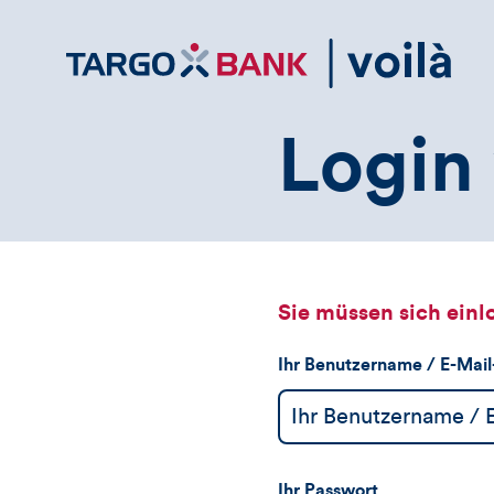
Direktlink
zum
Inhalt
Login 
Sie müssen sich einl
Ihr Benutzername / E-Mai
Ihr Passwort