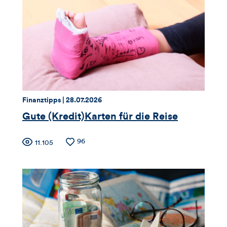
Views,
Likes
und
Kommentare
dieses
Thema:
Datum:
Finanztipps |
28.07.2026
Artikels
Gute (Kredit)Karten für die Reise
Zähler
Anzahl
96
Anzahl
11.105
der
der
für
Likes
Views
Views,
Likes