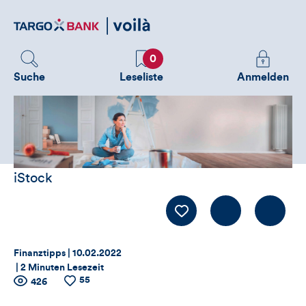
Direktlink
zum
Inhalt
Favoriten
Melden
0
Sie
Suche
Leseliste
Anmelden
sich
an
um
zusätzliche
Informatione
zu
iStock
sehen
Kommentiere
LIKE
Thema:
Datum:
Finanztipps |
10.02.2022
|
2 Minuten Lesezeit
55
Zähler
Anzahl
426
Anzahl
der
der