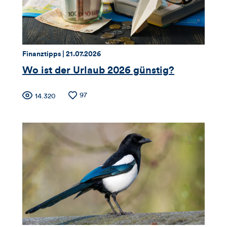
und
Kommentare
dieses
Thema:
Datum:
Finanztipps |
21.07.2026
Artikels
Wo ist der Urlaub 2026 günstig?
Zähler
Anzahl
97
Anzahl
14.320
der
der
für
Likes
Views
Views,
Likes
und
Kommentare