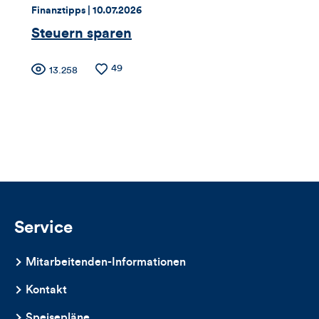
dieses
Thema:
Datum:
Finanztipps |
10.07.2026
Artikels
Steuern sparen
Zähler
Anzahl
49
Anzahl
13.258
der
der
für
Likes
Views
Views,
Likes
und
Kommentare
Service
dieses
Mitarbeitenden-Informationen
Artikels
Kontakt
Speisepläne