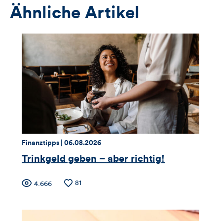
Ähnliche Artikel
Thema:
Datum:
Finanztipps |
06.08.2026
Trinkgeld geben – aber richtig!
Zähler
Anzahl
81
Anzahl
4.666
der
der
für
Likes
Views