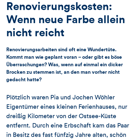
für
Views
Likes
Renovierungskosten:
Views,
Wenn neue Farbe allein
Likes
nicht reicht
und
Renovierungsarbeiten sind oft eine Wundertüte.
Kommentare
Kommt man wie geplant voran – oder gibt es böse
Überraschungen? Was, wenn auf einmal ein dicker
dieses
Brocken zu stemmen ist, an den man vorher nicht
gedacht hatte?
Artikels
Plötzlich waren Pia und Jochen Wöhler
Eigentümer eines kleinen Ferienhauses, nur
dreißig Kilometer von der Ostsee-Küste
entfernt. Durch eine Erbschaft kam das Paar
in Besitz des fast fünfzig Jahre alten, schön