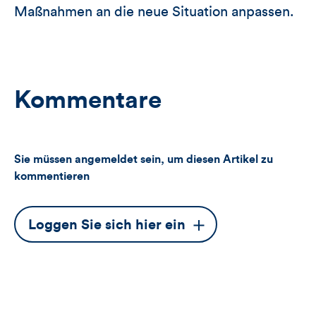
Maßnahmen an die neue Situation anpassen.
Kommentare
Sie müssen angemeldet sein, um diesen Artikel zu
kommentieren
Dieser
Loggen Sie sich hier ein
Button
öffnet
das
Anmeldeformular