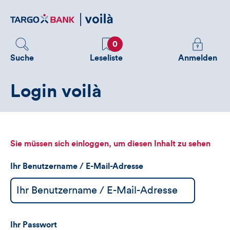
Direktlink
zum
Inhalt
Favoriten
Melden
0
Sie
Suche
Leseliste
Anmelden
sich
an
Login voilà
um
zusätzliche
Informatione
zu
sehen
Sie müssen sich einloggen, um diesen Inhalt zu sehen
Ihr Benutzername / E-Mail-Adresse
Ihr Passwort