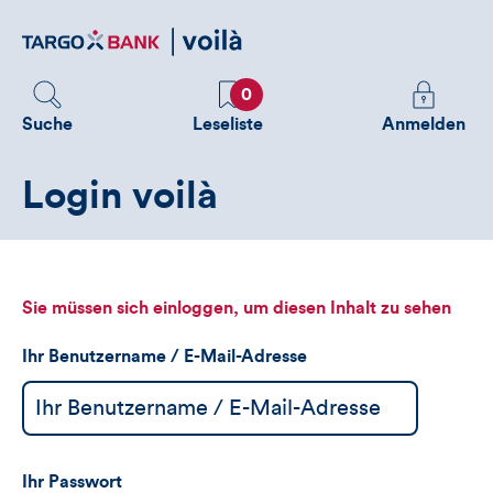
Direktlink
zum
Inhalt
Favoriten
Melden
0
Sie
Suche
Leseliste
Anmelden
sich
an
Login voilà
um
zusätzliche
Informatione
zu
sehen
Sie müssen sich einloggen, um diesen Inhalt zu sehen
Ihr Benutzername / E-Mail-Adresse
Ihr Passwort