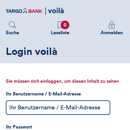
Direktlink
zum
Inhalt
Favoriten
Melden
0
Sie
Suche
Leseliste
Anmelden
sich
an
Login voilà
um
zusätzliche
Informatione
zu
sehen
Sie müssen sich einloggen, um diesen Inhalt zu sehen
Ihr Benutzername / E-Mail-Adresse
Ihr Passwort