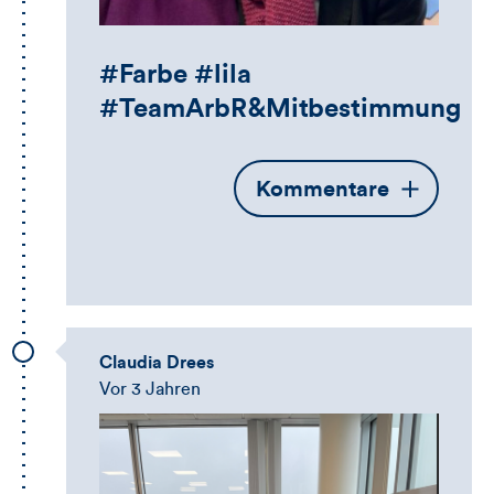
#Farbe #lila
#TeamArbR&Mitbestimmung
Öffnet
Kommentare
die
Kommentarbox
Claudia Drees
Vor 3 Jahren