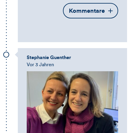
Öffnet
Kommentare
die
Kommentarbox
Stephanie Guenther
Vor 3 Jahren