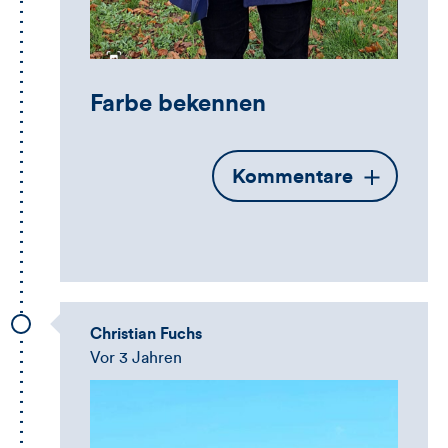
Farbe bekennen
Öffnet
Kommentare
die
Kommentarbox
Christian Fuchs
Vor 3 Jahren