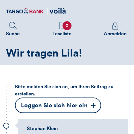
Direktlink
zum
Inhalt
Favoriten
Melden
0
Sie
Suche
Leseliste
Anmelden
sich
an
Wir tragen Lila!
um
zusätzliche
Informatione
zu
sehen
Bitte melden Sie sich an, um Ihren Beitrag zu
erstellen.
Dieser
Loggen Sie sich hier ein
Button
öffnet
Stephan Klein
das