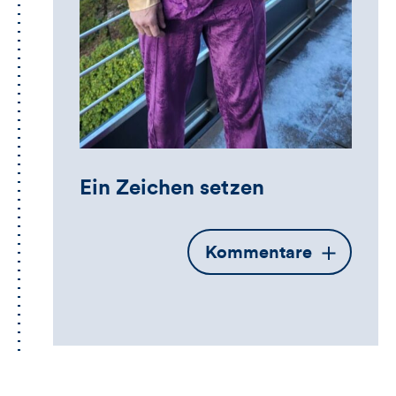
Ein Zeichen setzen
Öffnet
Kommentare
die
Kommentarbox