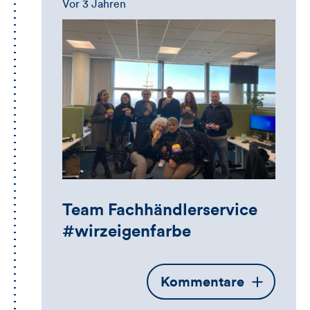
Vor 3 Jahren
Anmeldeformular
Team Fachhändlerservice
#wirzeigenfarbe
Öffnet
Kommentare
die