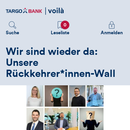
Direktlink
zum
Inhalt
Favoriten
Melden
0
Sie
Suche
Leseliste
Anmelden
sich
an
Wir sind wieder da:
um
zusätzliche
Unsere
Informatione
Rückkehrer*innen-Wall
zu
sehen