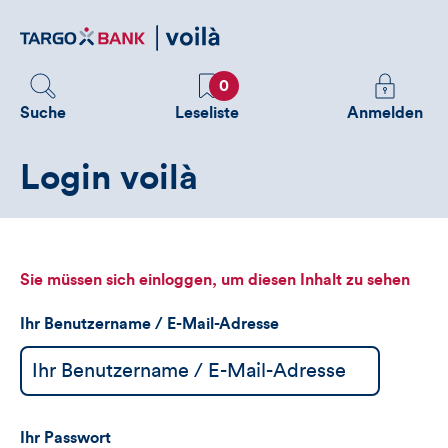
Direktlink
zum
Inhalt
Favoriten
Melden
0
Sie
Suche
Leseliste
Anmelden
sich
an
Login voilà
um
zusätzliche
Informatione
zu
sehen
Sie müssen sich einloggen, um diesen Inhalt zu sehen
Ihr Benutzername / E-Mail-Adresse
Ihr Passwort