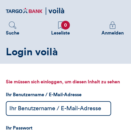
Direktlink
zum
Inhalt
Favoriten
Melden
0
Sie
Suche
Leseliste
Anmelden
sich
an
Login voilà
um
zusätzliche
Informatione
zu
sehen
Sie müssen sich einloggen, um diesen Inhalt zu sehen
Ihr Benutzername / E-Mail-Adresse
Ihr Passwort