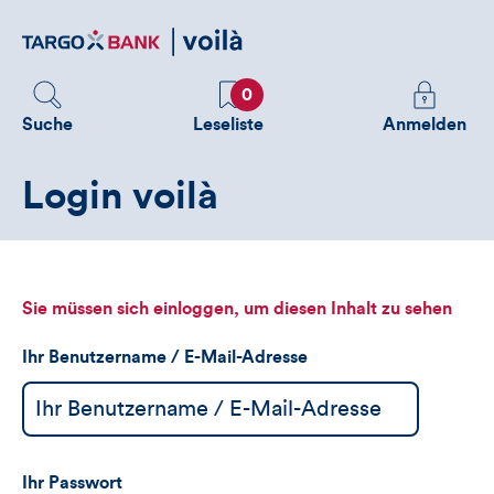
Direktlink
zum
Inhalt
Favoriten
Melden
0
Sie
Suche
Leseliste
Anmelden
sich
an
Login voilà
um
zusätzliche
Informatione
zu
sehen
Sie müssen sich einloggen, um diesen Inhalt zu sehen
Ihr Benutzername / E-Mail-Adresse
Ihr Passwort