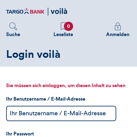
Direktlink
zum
Inhalt
Favoriten
Melden
0
Sie
Suche
Leseliste
Anmelden
sich
an
Login voilà
um
zusätzliche
Informatione
zu
sehen
Sie müssen sich einloggen, um diesen Inhalt zu sehen
Ihr Benutzername / E-Mail-Adresse
Ihr Passwort