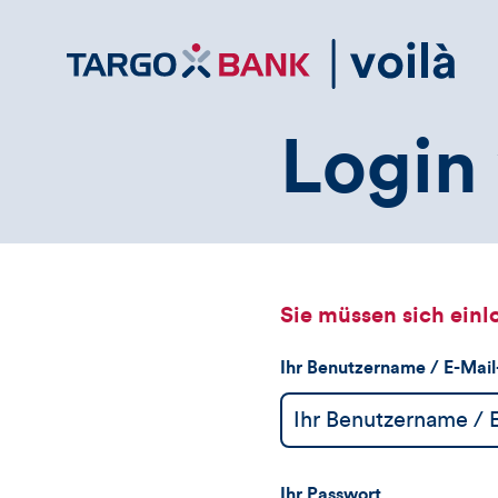
Direktlink
zum
Inhalt
Login 
Sie müssen sich einl
Ihr Benutzername / E-Mai
Ihr Passwort