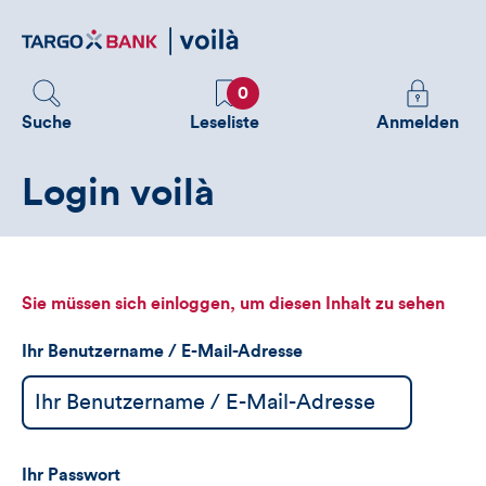
Direktlink
zum
Inhalt
Favoriten
Melden
0
Sie
Suche
Leseliste
Anmelden
sich
an
Login voilà
um
zusätzliche
Informatione
zu
sehen
Sie müssen sich einloggen, um diesen Inhalt zu sehen
Ihr Benutzername / E-Mail-Adresse
Ihr Passwort