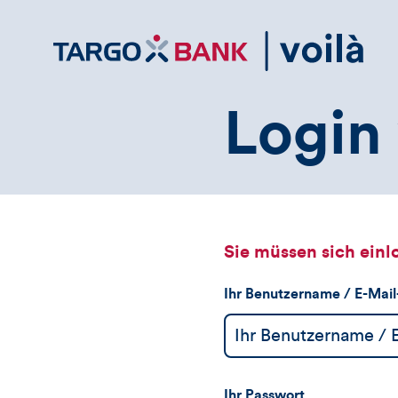
Direktlink
zum
Inhalt
Login 
Sie müssen sich einl
Ihr Benutzername / E-Mai
Ihr Passwort