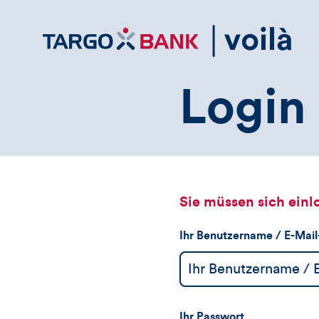
Direktlink
zum
Inhalt
Login 
Sie müssen sich einl
Ihr Benutzername / E-Mai
Ihr Passwort