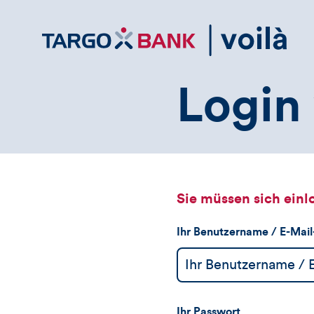
Direktlink
zum
Inhalt
Login 
Sie müssen sich einl
Ihr Benutzername / E-Mai
Ihr Passwort