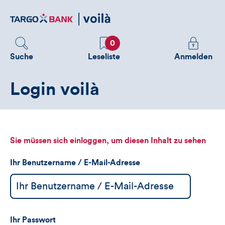
Direktlink
zum
Inhalt
Favoriten
Melden
0
Sie
Suche
Leseliste
Anmelden
sich
an
Login voilà
um
zusätzliche
Informatione
zu
sehen
Sie müssen sich einloggen, um diesen Inhalt zu sehen
Ihr Benutzername / E-Mail-Adresse
Ihr Passwort