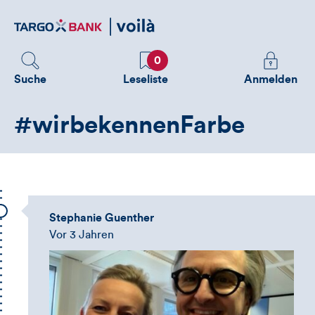
Direktlink
zum
Inhalt
Favoriten
Melden
0
Sie
Suche
Leseliste
Anmelden
sich
an
#wirbekennenFarbe
um
zusätzliche
Informatione
zu
sehen
Stephanie Guenther
Vor 3 Jahren