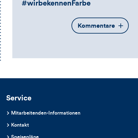
#wirbekennenFarbe
Öffnet
Kommentare
die
Kommentarbox
Service
Mitarbeitenden-Informationen
Kontakt
Speisepläne