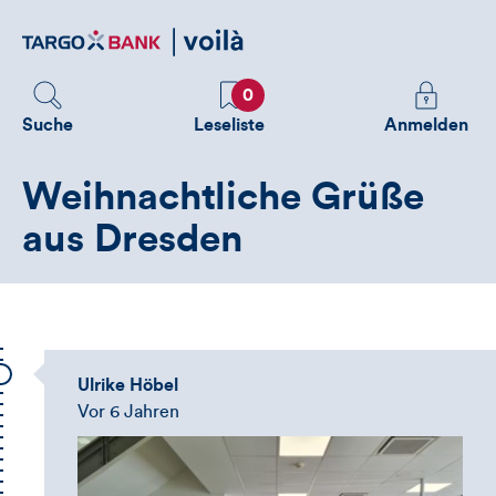
Direktlink
zum
Inhalt
Favoriten
Melden
0
Sie
Suche
Leseliste
Anmelden
sich
an
Weihnachtliche Grüße
um
zusätzliche
aus Dresden
Informatione
zu
sehen
Ulrike Höbel
Vor 6 Jahren