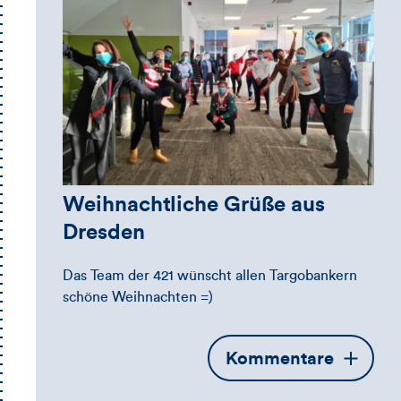
Weihnachtliche Grüße aus
Dresden
Das Team der 421 wünscht allen Targobankern
schöne Weihnachten =)
Öffnet
Kommentare
die