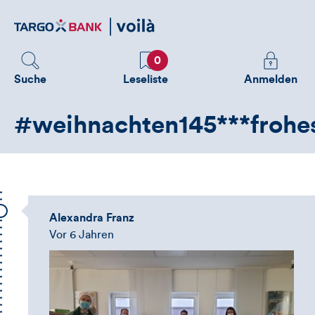
Direktlink
zum
Inhalt
Favoriten
Melden
0
Sie
Suche
Leseliste
Anmelden
sich
an
#weihnachten145***frohe
um
zusätzliche
Informatione
zu
sehen
Alexandra Franz
Vor 6 Jahren