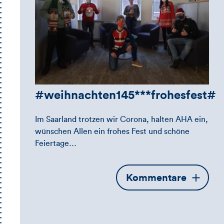
#weihnachten145***frohesfest#
Im Saarland trotzen wir Corona, halten AHA ein,
wünschen Allen ein frohes Fest und schöne
Feiertage…
Öffnet
Kommentare
die
Kommentarbox