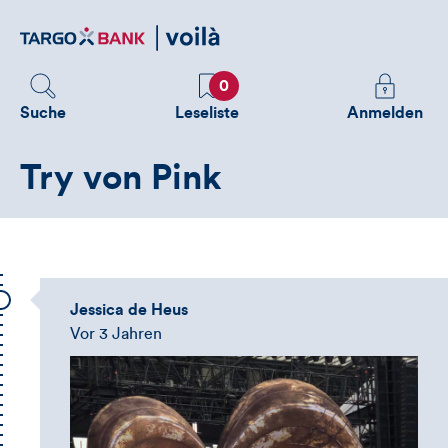
Direktlink
zum
Inhalt
Favoriten
Melden
0
Sie
Suche
Leseliste
Anmelden
sich
an
Try von Pink
um
zusätzliche
Informatione
zu
sehen
Jessica de Heus
Vor 3 Jahren