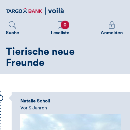
Direktlink
zum
Inhalt
Favoriten
Melden
0
Sie
Suche
Leseliste
Anmelden
sich
an
Tierische neue
um
zusätzliche
Freunde
Informatione
zu
sehen
Natalie Scholl
Vor 5 Jahren