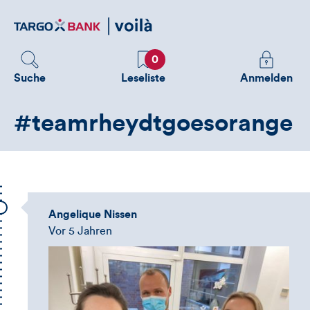
Direktlink
zum
Inhalt
Favoriten
Melden
0
Sie
Suche
Leseliste
Anmelden
sich
an
#teamrheydtgoesorange
um
zusätzliche
Informatione
zu
sehen
Angelique Nissen
Vor 5 Jahren