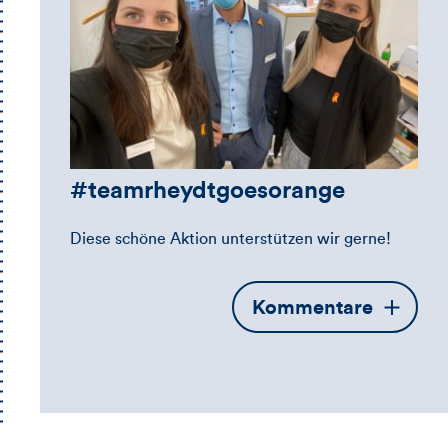
#teamrheydtgoesorange
Diese schöne Aktion unterstützen wir gerne!
Öffnet
Kommentare
die
Kommentarbox