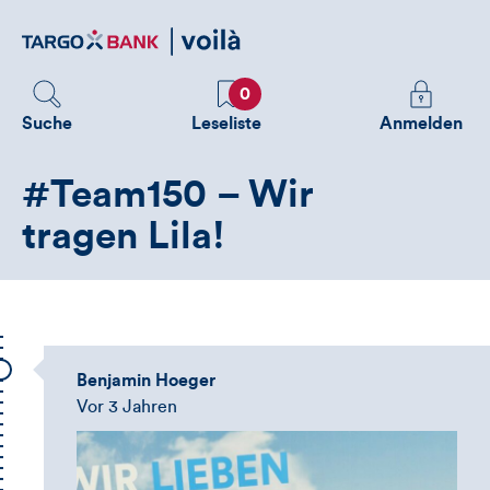
Direktlink
zum
Inhalt
Favoriten
Melden
0
Sie
Suche
Leseliste
Anmelden
sich
an
#Team150 – Wir
um
zusätzliche
tragen Lila!
Informatione
zu
sehen
Benjamin Hoeger
Vor 3 Jahren