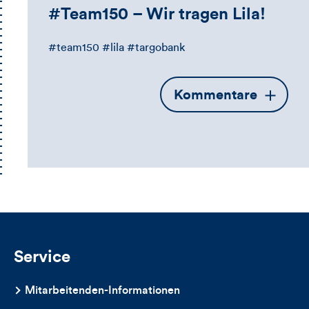
#Team150 – Wir tragen Lila!
#team150 #lila #targobank
Öffnet
Kommentare
die
Kommentarbox
Service
Mitarbeitenden-Informationen