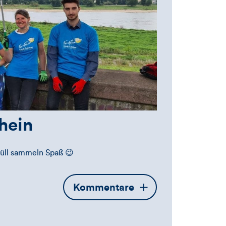
hein
Müll sammeln Spaß 😉
Öffnet
Kommentare
die
Kommentarbox