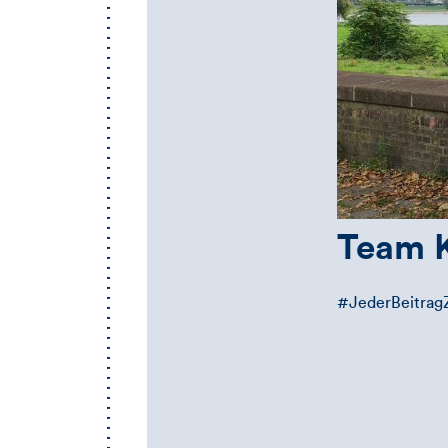
Team 
#JederBeitragZ