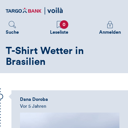
Direktlink
zum
Inhalt
Favoriten
Melden
0
Sie
Suche
Leseliste
Anmelden
sich
an
T-Shirt Wetter in
um
zusätzliche
Brasilien
Informatione
zu
sehen
Dana Doroba
Vor 5 Jahren