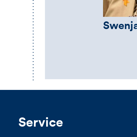
Swenja
Service