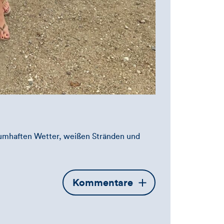
raumhaften Wetter, weißen Stränden und
Öffnet
Kommentare
die
Kommentarbox