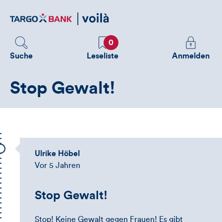
Direktlink
zum
Inhalt
Favoriten
Melden
0
Sie
Suche
Leseliste
Anmelden
sich
an
Stop Gewalt!
um
zusätzliche
Informatione
zu
sehen
Ulrike Höbel
Vor 5 Jahren
Stop Gewalt!
Stop! Keine Gewalt gegen Frauen! Es gibt