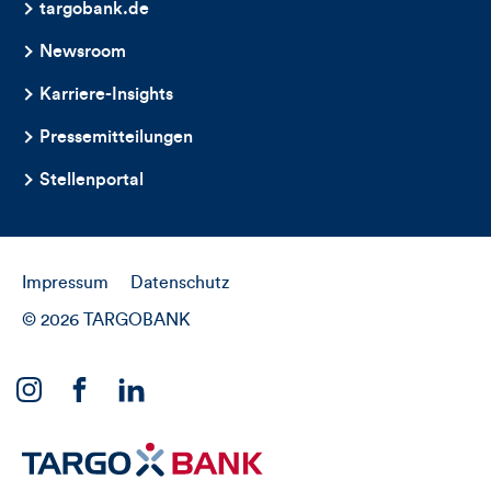
targobank.de
Newsroom
Karriere-Insights
Pressemitteilungen
Stellenportal
Impressum
Datenschutz
© 2026 TARGOBANK
Link
Link
Link
zu
zu
zu
unserem
unserem
unserem