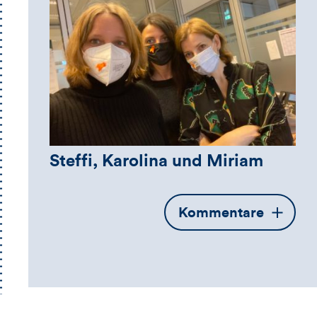
Steffi, Karolina und Miriam
Öffnet
Kommentare
die
Kommentarbox