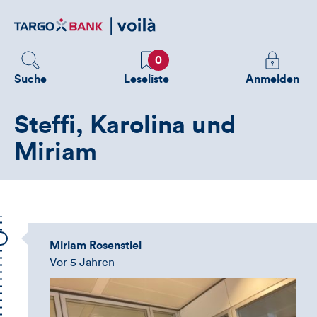
Direktlink
zum
Inhalt
Favoriten
Melden
0
Sie
Suche
Leseliste
Anmelden
sich
an
Steffi, Karolina und
um
zusätzliche
Miriam
Informatione
zu
sehen
Miriam Rosenstiel
Vor 5 Jahren