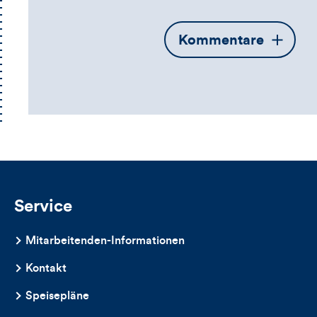
Öffnet
Kommentare
die
Kommentarbox
Service
Mitarbeitenden-Informationen
Kontakt
Speisepläne