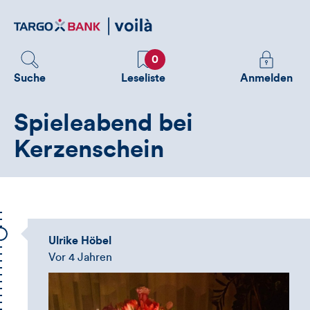
Direktlink
zum
Inhalt
Favoriten
Melden
0
Sie
Suche
Leseliste
Anmelden
sich
an
Spieleabend bei
um
zusätzliche
Kerzenschein
Informatione
zu
sehen
Ulrike Höbel
Vor 4 Jahren